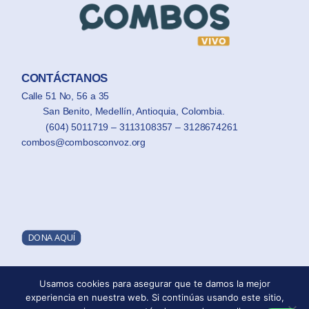
CONTÁCTANOS
Calle 51 No, 56 a 35
San Benito, Medellín, Antioquia, Colombia.
(604) 5011719 – 3113108357 – 3128674261
combos@combosconvoz.org
DONA AQUÍ
Usamos cookies para asegurar que te damos la mejor
PQRSF
experiencia en nuestra web. Si continúas usando este sitio,